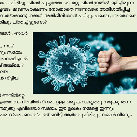
 ചിരിച്ചു, ചിലർ പുച്ഛത്തോടെ..മറ്റു ചിലർ ഇതിൽ ഒളിച്ചിരുന്ന
ച്ചവടം, മുഖസംരക്ഷണം നോക്കാതെ നടന്നവരെ അതിശയിപ്പിച്ച
 സത്യമാണ്, നമ്മൾ അതിജീവിക്കാൻ പഠിച്ചു. പക്ഷെ , അതൊക്ക
ും ചിന്തിച്ചിട്ടുണ്ടോ?
നമ്മൾ , അവർ
 നാട്
ിനും സമയം
ു അനേഷിച്ചാൽ
വ് അല്ലെ ?
ല്ല
നീട്ടിയ
ൾ അതിൻറ്റെ
് ഏതോ സിനിമയിൽ വിവരം ഉള്ള ഒരു കഥാകൃത്തു നമുക്കു തന്ന
ൻ നമുക്കു എവിടെയാ സമയം. ഈ ഉലകം നമ്മളെ ഇന്നും
രസ്പരം നെഞ്ചത്ത് ചവിട്ടി ആർത്തുചിരിച്ചു , നമ്മൾ വീണ്ടും