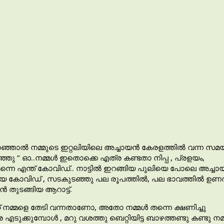
്ഞാൽ നമ്മുടെ ഇറ്റലിയിലെ അച്ചായൻ കേരളത്തിൽ വന്ന സമയ
ഞു ” ഓ..നമ്മൾ ഇതൊക്കെ എത്ര കണ്ടതാ നിപ്പ , പ്രളയം,
 പിന്നെ എന്ത് കോവിഡ്.. നാട്ടിൽ ഇറങ്ങിയ പുലിയെ പോലെ അച്ച
ാഹി ആയ കോവിഡ് , സടകുടഞ്ഞു പല രൂപത്തിൽ, പല ഭാവത്തിൽ ഉണർ
തുടങ്ങിയ ആറാട്ട്.
വിഡ് നമ്മളെ തേടി വന്നതാണോ, അതോ നമ്മൾ തന്നെ ക്ഷണിച്ചു
ടുക്കുമ്പോൾ , മറു വശത്തു ബെറ്റിയിട്ട ബാഴത്തണ്ടു കണ്ടു നമ