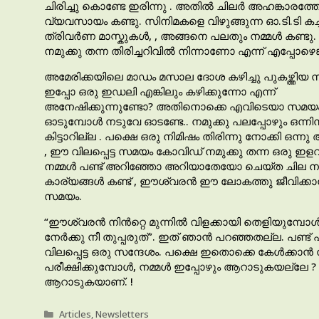
ചിരിച്ചു കൊണ്ടേ ഇരിന്നു . അതിൽ ചിലർ അഹങ്കാരത്തോടെ
വ്യവസായം കണ്ടു. സിനിമകളെ വിഴുങ്ങുന്ന ഓ.ടി.ടി ക
ത്രിവർണ മാസ്കുകൾ, , അങ്ങനെ പലതും നമ്മൾ കണ്ടു.
നമുക്കു തന്ന തിരിച്ചറിവിൽ നിന്നാണോ എന്ന് എപ്പോഴെങ്കില
അമേരിക്കയിലെ മാഡം മസാല ദോശ കഴിച്ചു പുകഴ്ത്തിയ 
ഇപ്പോ ഒരു ഇഡലി എങ്കിലും കഴിക്കുന്നോ എന്ന്
അനേഷിക്കുന്നുണ്ടോ? അതിനൊക്കെ എവിടെയാ സമയം,
ഓടുമ്പോൾ നടുവേ ഓടണ്ടേ.. നമുക്കു പലപ്പോഴും ഒന്ന
കിട്ടാറില്ല . പക്ഷെ ഒരു നിമിഷം തിരിന്നു നോക്കി ഒന്ന
, ഈ വിലപ്പെട്ട സമയം കോവിഡ് നമുക്കു തന്ന ഒരു ഇള
നമ്മൾ പണ്ട് അറിഞ്ഞോ അറിയാതേയോ ചെയ്ത ചില ന
കാര്യങ്ങൾ കണ്ട് , ഈശ്വരൻ ഈ ലോകത്തു ജീവിക്കാൻ 
സമയം.
“ഈശ്വരൻ നിൻറ്റെ മുന്നിൽ വിളക്കായി തെളിയുമ്പോ
നേർക്കു നീ തുപ്പരുത്”. ഇത് ഞാൻ പറഞ്ഞതല്ല. പണ്ട
വിലപ്പെട്ട ഒരു സന്ദേശം. പക്ഷെ ഇതൊക്കെ കേൾക്കാ
പരീക്ഷിക്കുമ്പോൾ, നമ്മൾ ഇപ്പോഴും ആറാടുകയല്ലേ ? പ
ആറാടുകയാണ്. !
Categories
Articles
,
Newsletters