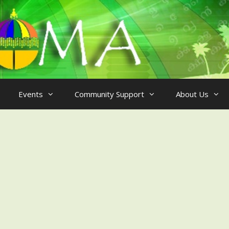
Events
Community Support
About Us