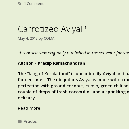
1 Comment
Carrotized Aviyal?
May 4, 2015
by
COMA
This article was originally published in the souvenir for S
Author – Pradip Ramachandran
The “King of Kerala food” is undoubtedly Aviyal and h
for centuries. The ubiquitous Aviyal is made with a 
perfection with ground coconut, cumin, green chili p
couple of drops of fresh coconut oil and a sprinkling
delicacy.
Read more
Categories
Articles