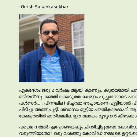
-Girish Sasankasekhar
ഏകദേശം ഒരു 2 വർഷം ആയി കാണും. കൃത്യമായി പറഞ
ഒടിയൻ’നു കഞ്ഞി കൊടുത്ത കേരളം പുച്ഛത്തോടെ പറഞ്
പൾസർ….. പിന്നല്ല ! ടീച്ചറമ്മ അച്ചായനെ പൂട്ടിയാൽ
പിടിച്ചു അങ്ങ് പൂട്ടി. ശ്വാസം മുട്ടിയ പ്രതികാരദ
കേരളത്തിൽ മാത്രമല്ല, ഈ ലോകം മുഴുവൻ കീഴടക്കാൻ 
പക്ഷെ നമ്മൾ എപ്പോഴെങ്കിലും ചിന്തിച്ചിട്ടുണ്ടോ കോ
വരുത്തിയതോ? ഒരു വശത്തു കോവിഡ് നമ്മുടെ ഉറ്റവരെ എ